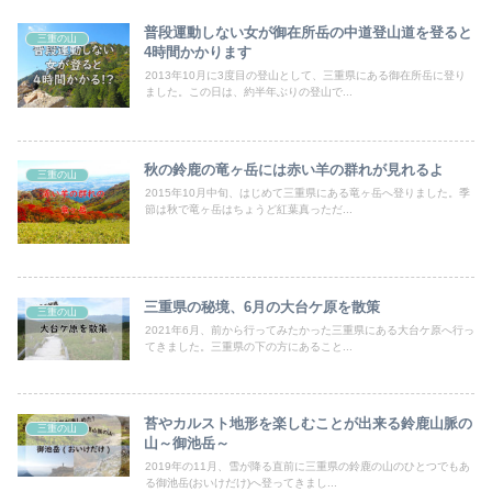
普段運動しない女が御在所岳の中道登山道を登ると
三重の山
4時間かかります
2013年10月に3度目の登山として、三重県にある御在所岳に登り
ました。この日は、約半年ぶりの登山で...
秋の鈴鹿の竜ヶ岳には赤い羊の群れが見れるよ
三重の山
2015年10月中旬、はじめて三重県にある竜ヶ岳へ登りました。季
節は秋で竜ヶ岳はちょうど紅葉真っただ...
三重県の秘境、6月の大台ケ原を散策
三重の山
2021年6月、前から行ってみたかった三重県にある大台ケ原へ行っ
てきました。三重県の下の方にあること...
苔やカルスト地形を楽しむことが出来る鈴鹿山脈の
三重の山
山～御池岳～
2019年の11月、雪が降る直前に三重県の鈴鹿の山のひとつでもあ
る御池岳(おいけだけ)へ登ってきまし...