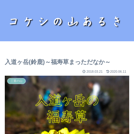
入道ヶ岳(鈴鹿)～福寿草まっただなか～
2018.03.21
2020.06.11
三重の山