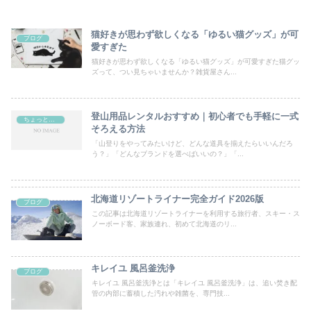
猫好きが思わず欲しくなる「ゆるい猫グッズ」が可
ブログ
愛すぎた
猫好きが思わず欲しくなる「ゆるい猫グッズ」が可愛すぎた猫グッ
ズって、つい見ちゃいませんか？雑貨屋さん...
登山用品レンタルおすすめ｜初心者でも手軽に一式
ちょっとした知識
そろえる方法
「山登りをやってみたいけど、どんな道具を揃えたらいいんだろ
う？」「どんなブランドを選べばいいの？」「...
北海道リゾートライナー完全ガイド2026版
ブログ
この記事は北海道リゾートライナーを利用する旅行者、スキー・ス
ノーボード客、家族連れ、初めて北海道のリ...
キレイユ 風呂釜洗浄
ブログ
キレイユ 風呂釜洗浄とは「キレイユ 風呂釜洗浄」は、追い焚き配
管の内部に蓄積した汚れや雑菌を、専門技...